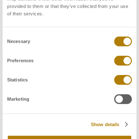
provided to them or that they’ve collected from your use
of their services.
Related Posts
C
Necessary
o
n
s
Preferences
e
n
t
Statistics
S
e
Marketing
l
e
c
Show details
t
i