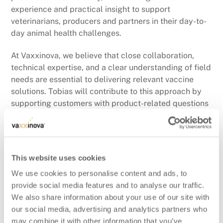
experience and practical insight to support
veterinarians, producers and partners in their day-to-
day animal health challenges.
At Vaxxinova, we believe that close collaboration,
technical expertise, and a clear understanding of field
needs are essential to delivering relevant vaccine
solutions. Tobias will contribute to this approach by
supporting customers with product-related questions
and answers to field challenges.
This website uses cookies
We use cookies to personalise content and ads, to
Vaxxinova is Granted Regulatory Approval for
provide social media features and to analyse our traffic.
Vaxxon® Yersinia vet
We also share information about your use of our site with
Welcome to the Vaxxinova team, Christiane
our social media, advertising and analytics partners who
Hundehege, Germany
may combine it with other information that you’ve