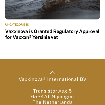
UNCATEGORIZED
Vaxxinova is Granted Regulatory Approval
for Vaxxon® Yersinia vet
Back
To
Vaxxinova® International BV
Top
Transistorweg 5
6534AT Nijmegen
The Netherlands